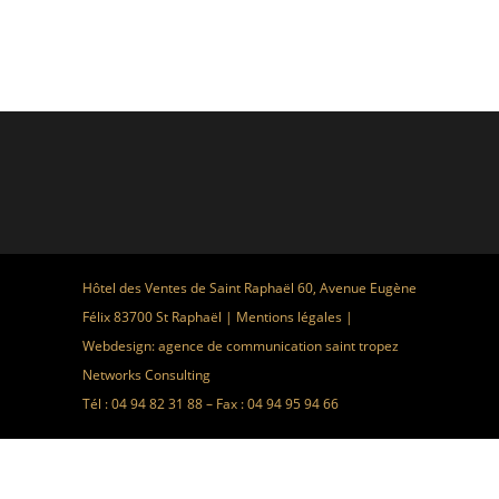
Hôtel des Ventes de Saint Raphaël 60, Avenue Eugène
Félix 83700 St Raphaël |
Mentions légales
|
Webdesign:
agence de communication saint tropez
Networks Consulting
Tél : 04 94 82 31 88 – Fax : 04 94 95 94 66