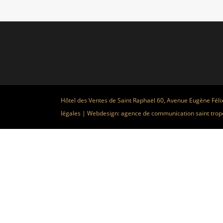
Hôtel des Ventes de Saint Raphaël 60, Avenue Eugène Féli
légales
| Webdesign:
agence de communication saint trop