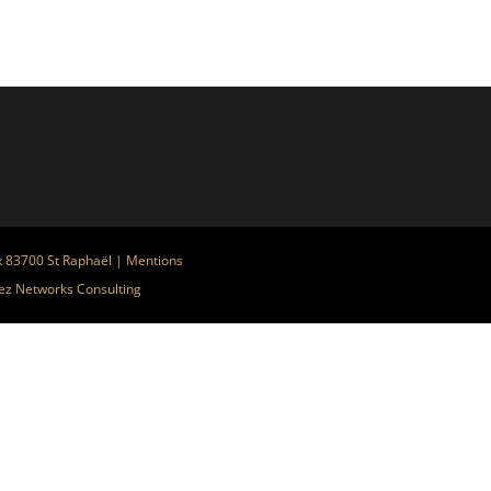
x 83700 St Raphaël |
Mentions
ez
Networks Consulting