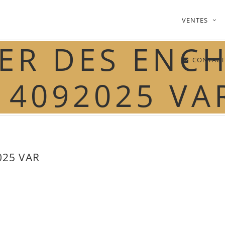
VENTES
ER DES ENC
CONTACT
14092025 VA
025 VAR