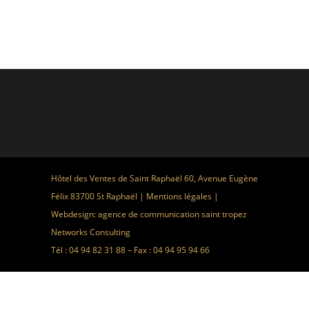
Hôtel des Ventes de Saint Raphaël 60, Avenue Eugène
Félix 83700 St Raphaël |
Mentions légales
|
Webdesign:
agence de communication saint tropez
Networks Consulting
Tél : 04 94 82 31 88 – Fax : 04 94 95 94 66