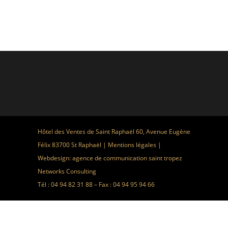
Hôtel des Ventes de Saint Raphaël 60, Avenue Eugène
Félix 83700 St Raphaël |
Mentions légales
|
Webdesign:
agence de communication saint tropez
Networks Consulting
Tél : 04 94 82 31 88 – Fax : 04 94 95 94 66