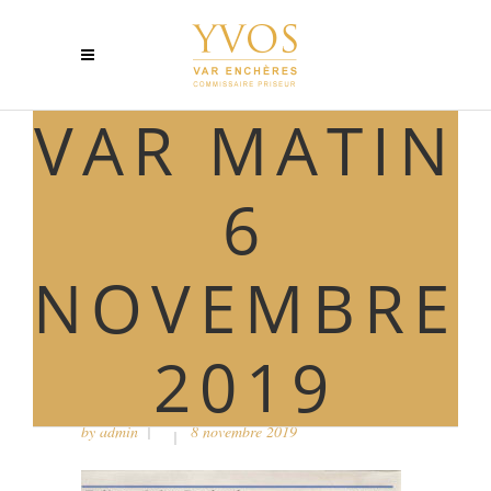
VAR MATIN
6
NOVEMBRE
2019
VAR MATIN 6 NOVEMBRE
2019
by
admin
8 novembre 2019