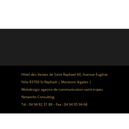
Hôtel des Ventes de Saint Raphaël 60, Avenue Eugène
Félix 83700 St Raphaël |
Mentions légales
|
Webdesign:
agence de communication saint tropez
Networks Consulting
Tél : 04 94 82 31 88 – Fax : 04 94 95 94 66