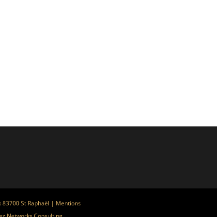
x 83700 St Raphaël |
Mentions
ez
Networks Consulting