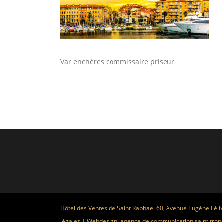
Var enchères commissaire priseur
Hôtel des Ventes de Saint Raphaël 60, Avenue Eugène Féli
légales
| Webdesign:
agence de communication saint trop