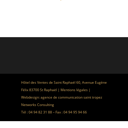
Hôtel des Ventes de Saint Raphaël 60, Avenue Eugène
Félix 83700 St Raphaël |
Mentions légales
|
Webdesign:
agence de communication saint tropez
Networks Consulting
Tél : 04 94 82 31 88 – Fax : 04 94 95 94 66