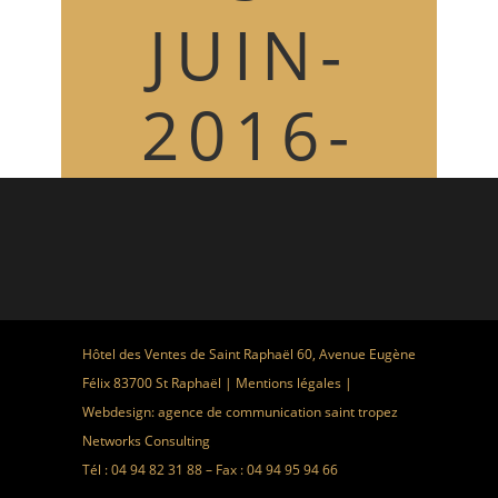
JUIN-
2016-
150×110
Hôtel des Ventes de Saint Raphaël 60, Avenue Eugène
Félix 83700 St Raphaël |
Mentions légales
|
Webdesign:
agence de communication saint tropez
Networks Consulting
Tél : 04 94 82 31 88 – Fax : 04 94 95 94 66