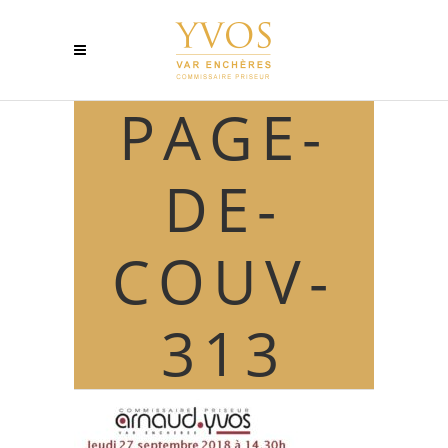
PAGE-
DE-
COUV-
313
PAGE-DE-COUV-313
by
admin
9 septembre 2018