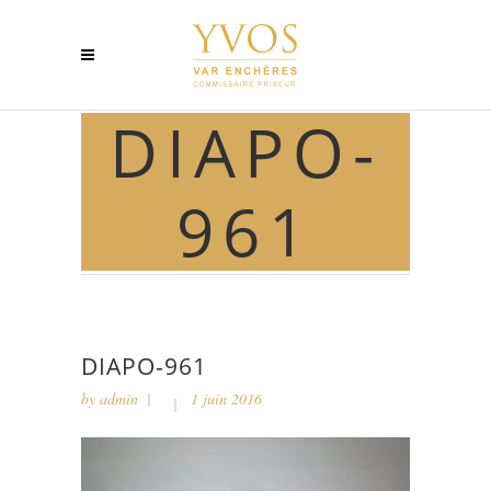
DIAPO-
961
DIAPO-961
by
admin
1 juin 2016