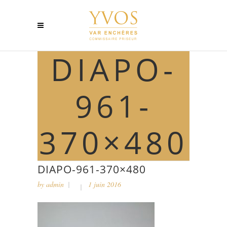
DIAPO-
961-
370×480
DIAPO-961-370×480
by
admin
1 juin 2016