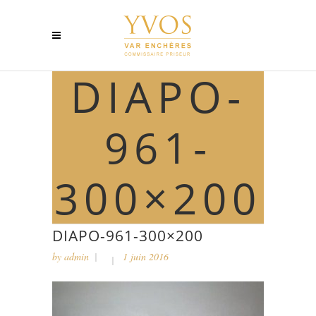
DIAPO-
961-
300×200
DIAPO-961-300×200
by
admin
1 juin 2016