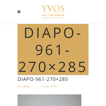
DIAPO-
961-
270×285
DIAPO-961-270×285
by
admin
1 juin 2016