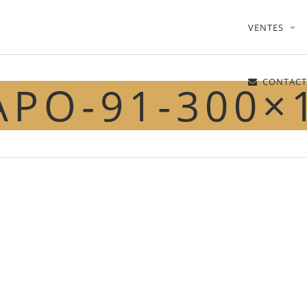
VENTES
CONTACT
APO-91-300×