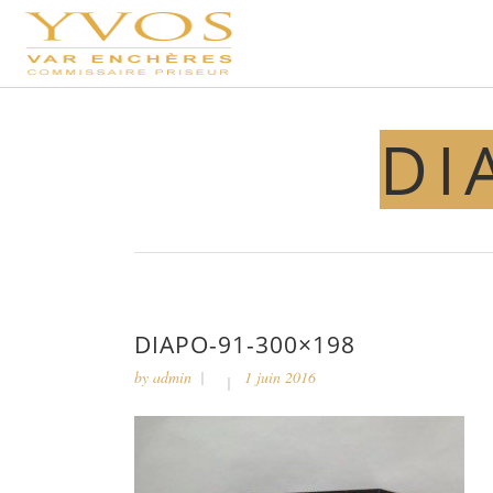
DI
DIAPO-91-300×198
by
admin
1 juin 2016