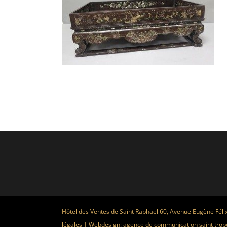
Hôtel des Ventes de Saint Raphaël 60, Avenue Eugène Féli
légales
| Webdesign:
agence de communication saint trop