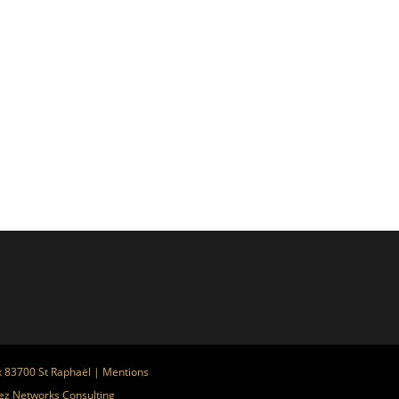
x 83700 St Raphaël |
Mentions
ez
Networks Consulting