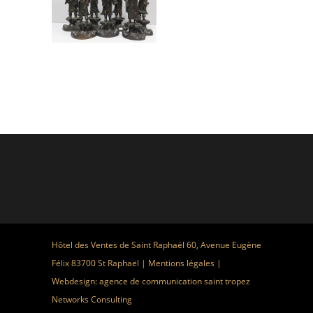
Hôtel des Ventes de Saint Raphaël 60, Avenue Eugène
Félix 83700 St Raphaël |
Mentions légales
|
Webdesign:
agence de communication saint tropez
Networks Consulting