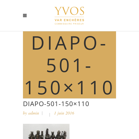
DIAPO-
501-
150×110
DIAPO-501-150×110
by
admin
1 juin 2016