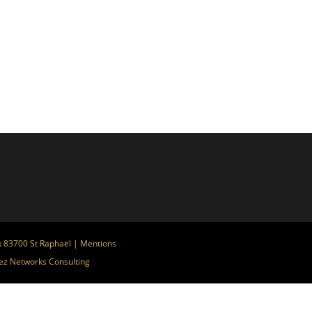
x 83700 St Raphaël |
Mentions
ez
Networks Consulting