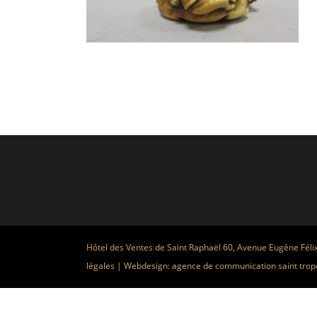
Hôtel des Ventes de Saint Raphaël 60, Avenue Eugène Féli
légales
| Webdesign:
agence de communication saint trop