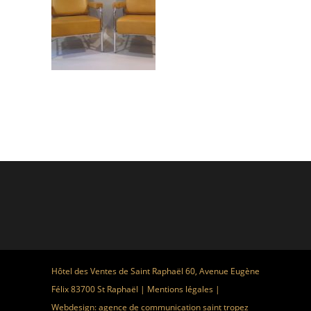
Hôtel des Ventes de Saint Raphaël 60, Avenue Eugène
Félix 83700 St Raphaël |
Mentions légales
|
Webdesign:
agence de communication saint tropez