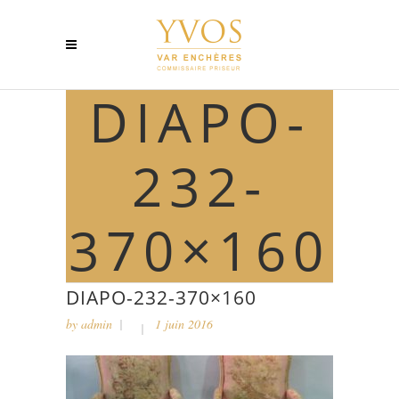
DIAPO-
232-
370×160
DIAPO-232-370×160
by
admin
1 juin 2016