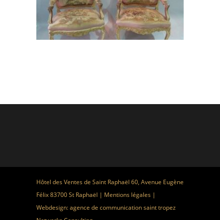
Hôtel des Ventes de Saint Raphaël 60, Avenue Eugène
Félix 83700 St Raphaël |
Mentions légales
|
Webdesign:
agence de communication saint tropez