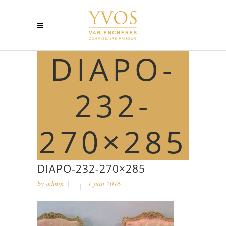
DIAPO-
232-
270×285
DIAPO-232-270×285
by
admin
1 juin 2016