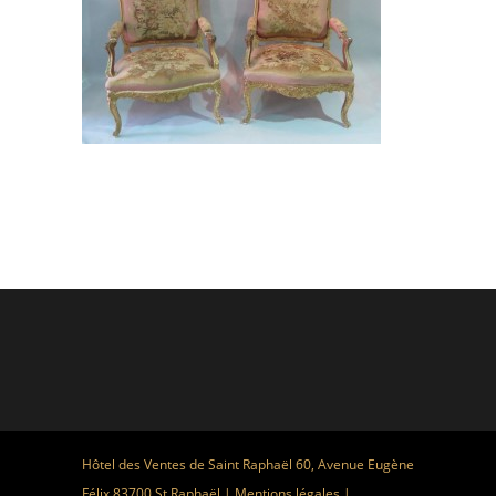
Hôtel des Ventes de Saint Raphaël 60, Avenue Eugène
Félix 83700 St Raphaël |
Mentions légales
|