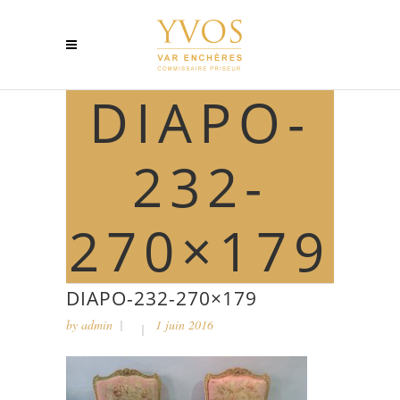
DIAPO-
232-
270×179
DIAPO-232-270×179
by
admin
1 juin 2016