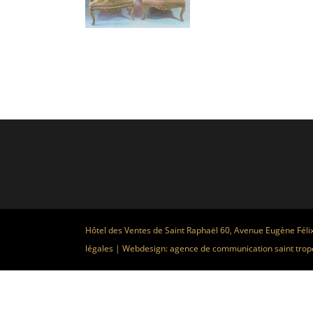
Hôtel des Ventes de Saint Raphaël 60, Avenue Eugène Féli
légales
| Webdesign:
agence de communication saint trop