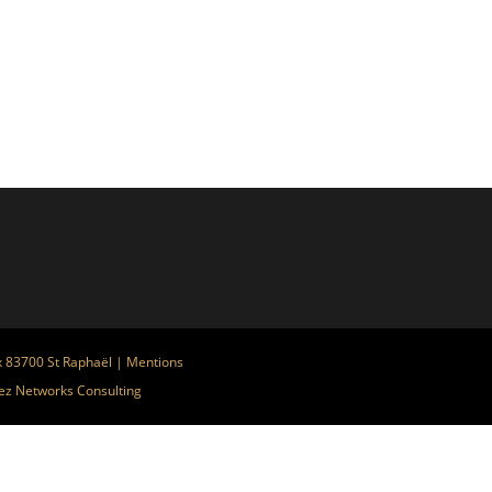
x 83700 St Raphaël |
Mentions
ez
Networks Consulting