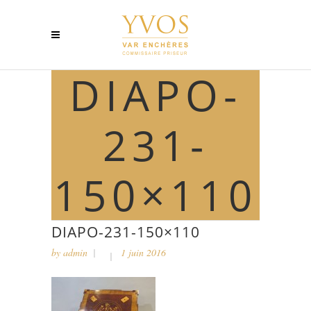
DIAPO-
231-
150×110
DIAPO-231-150×110
by
admin
1 juin 2016