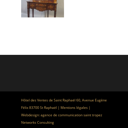
Hôtel des Ventes de Saint Raphaël 60, Avenue Eugène
Félix 83700 St Raphaël |
Mentions légales
|
Webdesign:
agence de communication saint tropez
Networks Consulting