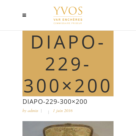
DIAPO-
229-
300×200
DIAPO-229-300×200
by
admin
1 juin 2016