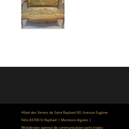
Hôtel des Ventes de Saint Raphaël 60, Avenue Eugène
Félix 83700 St Raphaël |
Mentions légales
|
Webdesign:
agence de communication saint tropez