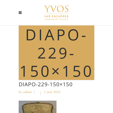
DIAPO-
229-
150×150
DIAPO-229-150×150
by
admin
1 juin 2016