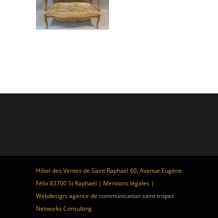
Hôtel des Ventes de Saint Raphaël 60, Avenue Eugène
Félix 83700 St Raphaël |
Mentions légales
|
Webdesign:
agence de communication saint tropez
Networks Consulting