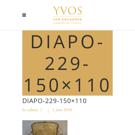
DIAPO-
229-
150×110
DIAPO-229-150×110
by
admin
1 juin 2016