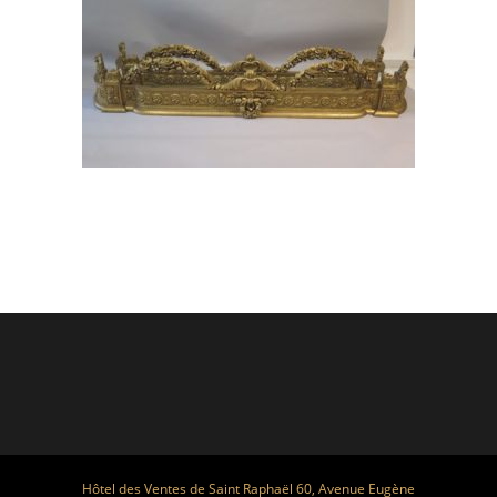
Hôtel des Ventes de Saint Raphaël 60, Avenue Eugène