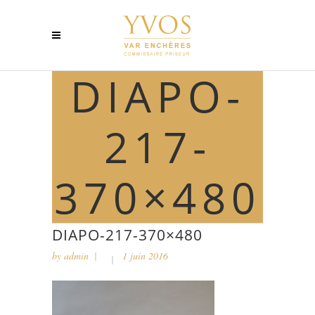
DIAPO-
217-
370×480
DIAPO-217-370×480
by
admin
1 juin 2016