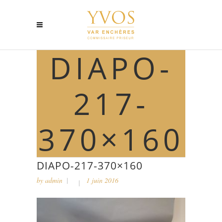
DIAPO-
217-
370×160
DIAPO-217-370×160
by
admin
1 juin 2016