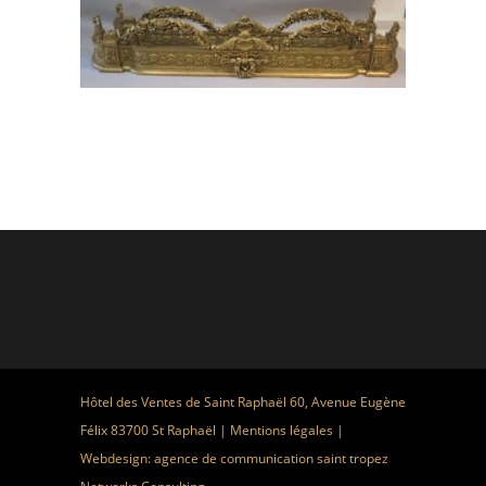
Hôtel des Ventes de Saint Raphaël 60, Avenue Eugène
Félix 83700 St Raphaël |
Mentions légales
|
Webdesign:
agence de communication saint tropez