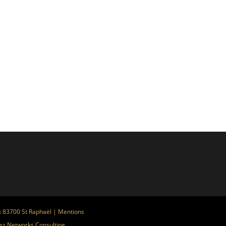
x 83700 St Raphaël |
Mentions
ez
Networks Consulting