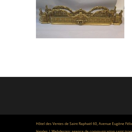
Hôtel des Ventes de Saint Raphaël 60, Avenue Eugène Féli
légales
| Webdesign:
agence de communication saint trop