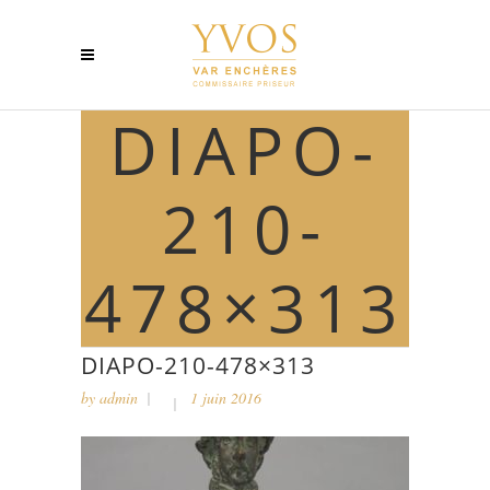
DIAPO-
210-
478×313
DIAPO-210-478×313
by
admin
1 juin 2016