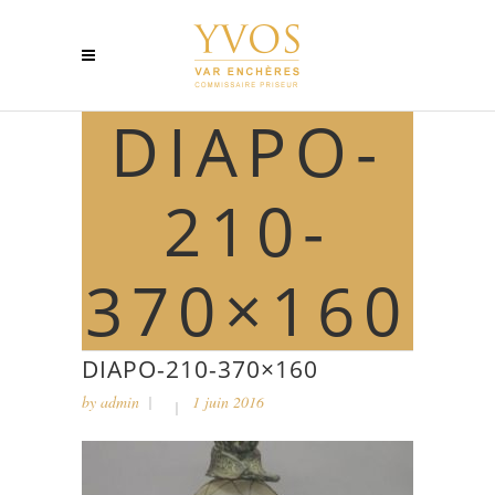
DIAPO-
210-
370×160
DIAPO-210-370×160
by
admin
1 juin 2016