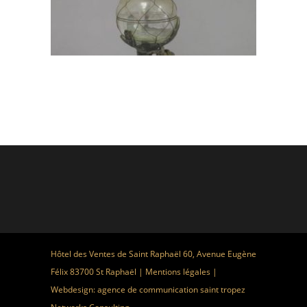
Hôtel des Ventes de Saint Raphaël 60, Avenue Eugène
Félix 83700 St Raphaël |
Mentions légales
|
Webdesign:
agence de communication saint tropez