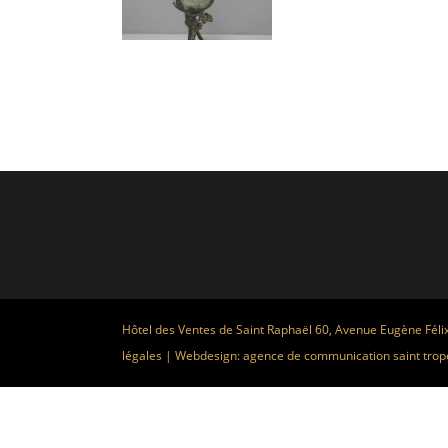
Hôtel des Ventes de Saint Raphaël 60, Avenue Eugène Féli
légales
| Webdesign:
agence de communication saint trop