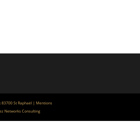
x 83700 St Raphaël |
Mentions
ez
Networks Consulting