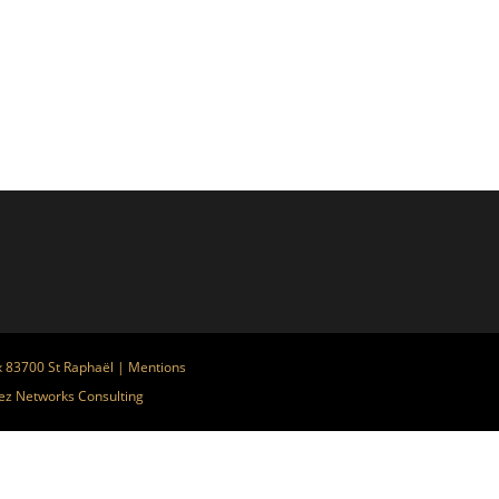
x 83700 St Raphaël |
Mentions
ez
Networks Consulting