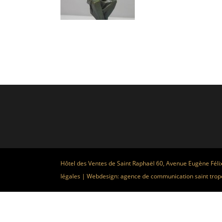
Hôtel des Ventes de Saint Raphaël 60, Avenue Eugène Féli
légales
| Webdesign:
agence de communication saint trop