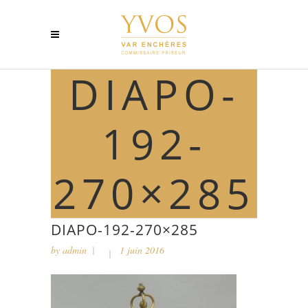
DIAPO-
192-
270×285
DIAPO-192-270×285
by
admin
1 juin 2016