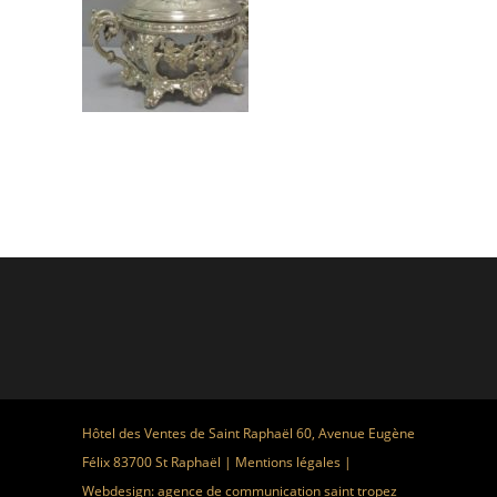
Hôtel des Ventes de Saint Raphaël 60, Avenue Eugène
Félix 83700 St Raphaël |
Mentions légales
|
Webdesign:
agence de communication saint tropez