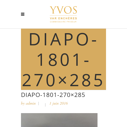
DIAPO-
1801-
270×285
DIAPO-1801-270×285
by
admin
1 juin 2016