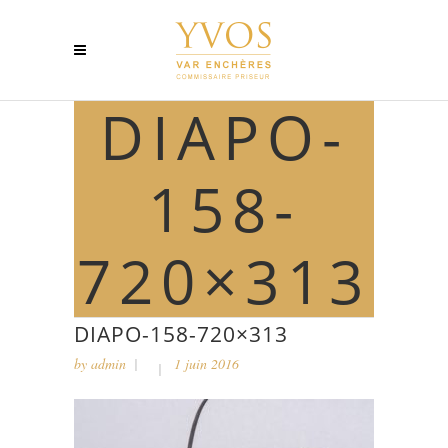
DIAPO-
158-
720×313
DIAPO-158-720×313
by
admin
1 juin 2016