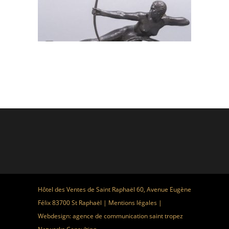
Hôtel des Ventes de Saint Raphaël 60, Avenue Eugène
Félix 83700 St Raphaël |
Mentions légales
|
Webdesign:
agence de communication saint tropez