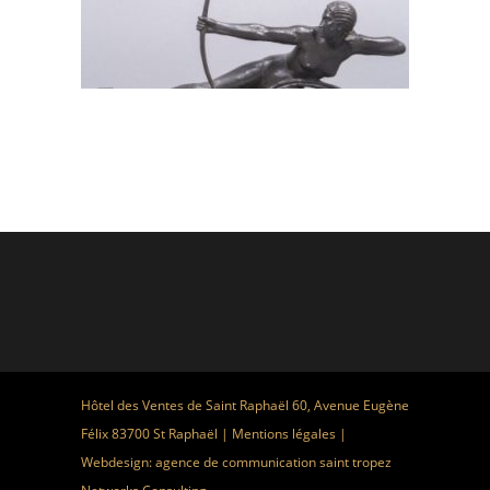
Hôtel des Ventes de Saint Raphaël 60, Avenue Eugène
Félix 83700 St Raphaël |
Mentions légales
|
Webdesign:
agence de communication saint tropez