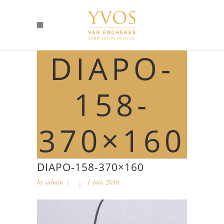
DIAPO-
158-
370×160
DIAPO-158-370×160
by
admin
1 juin 2016