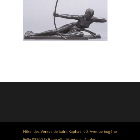
Hôtel des Ventes de Saint Raphaël 60, Avenue Eugène
Félix 83700 St Raphaël |
Mentions légales
|