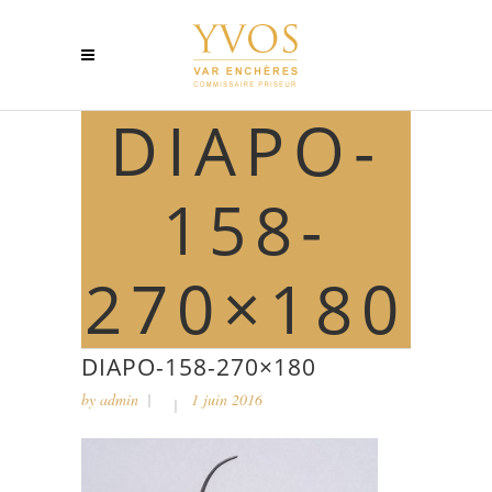
DIAPO-
158-
270×180
DIAPO-158-270×180
by
admin
1 juin 2016