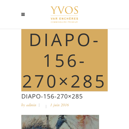
DIAPO-
156-
270×285
DIAPO-156-270×285
by
admin
1 juin 2016