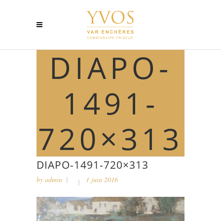
DIAPO-
1491-
720×313
DIAPO-1491-720×313
by
admin
1 juin 2016