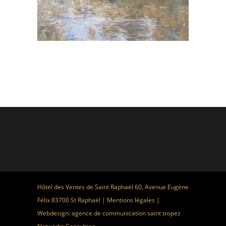
Hôtel des Ventes de Saint Raphaël 60, Avenue Eugène
Félix 83700 St Raphaël |
Mentions légales
|
Webdesign:
agence de communication saint tropez