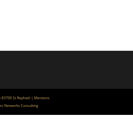
x 83700 St Raphaël |
Mentions
ez
Networks Consulting