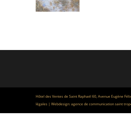
Hôtel des Ventes de Saint Raphaël 60, Avenue Eugène Féli
légales
| Webdesign:
agence de communication saint trop