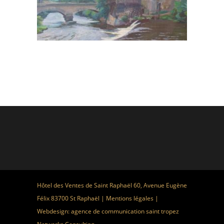
Hôtel des Ventes de Saint Raphaël 60, Avenue Eugène
Félix 83700 St Raphaël |
Mentions légales
|
Webdesign:
agence de communication saint tropez