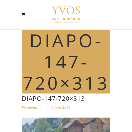
DIAPO-
147-
720×313
DIAPO-147-720×313
by
admin
1 juin 2016