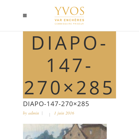
DIAPO-
147-
270×285
DIAPO-147-270×285
by
admin
1 juin 2016