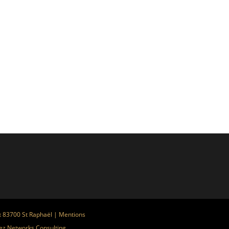
x 83700 St Raphaël |
Mentions
ez
Networks Consulting