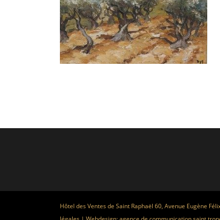
Hôtel des Ventes de Saint Raphaël 60, Avenue Eugène Féli
légales
| Webdesign:
agence de communication saint trop