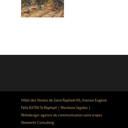
Hôtel des Ventes de Saint Raphaël 60, Avenue Eugène
Félix 83700 St Raphaël |
Mentions légales
|
Webdesign:
agence de communication saint tropez
Networks Consulting