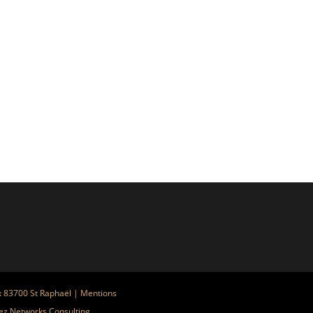
x 83700 St Raphaël |
Mentions
ez
Networks Consulting