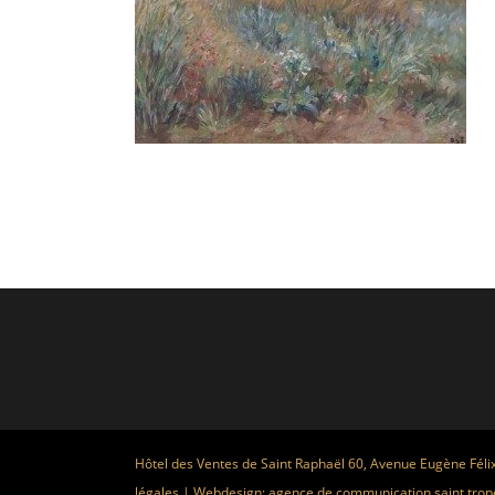
Hôtel des Ventes de Saint Raphaël 60, Avenue Eugène Féli
légales
| Webdesign:
agence de communication saint trop