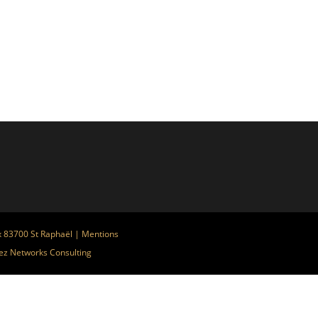
x 83700 St Raphaël |
Mentions
ez
Networks Consulting