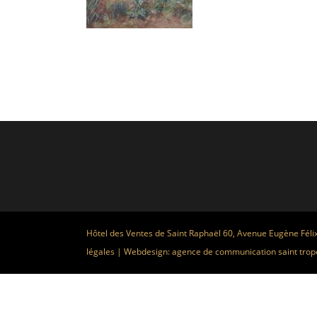
Hôtel des Ventes de Saint Raphaël 60, Avenue Eugène Féli
légales
| Webdesign:
agence de communication saint trop